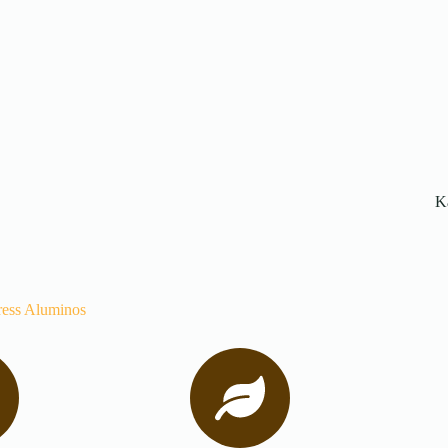
K
ress Aluminos