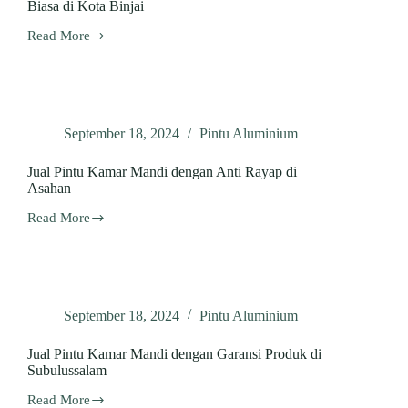
Biasa di Kota Binjai
Read More
Jual
Pintu
Kamar
Mandi
dengan
Ketahanan
September 18, 2024
Pintu Aluminium
Luar
Biasa
di
Jual Pintu Kamar Mandi dengan Anti Rayap di
Kota
Asahan
Binjai
Read More
Jual
Pintu
Kamar
Mandi
dengan
Anti
September 18, 2024
Pintu Aluminium
Rayap
di
Asahan
Jual Pintu Kamar Mandi dengan Garansi Produk di
Subulussalam
Read More
Jual