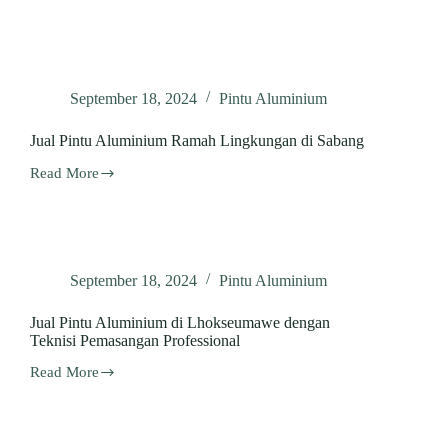
Pintu
Kamar
Mandi
dengan
Garansi
September 18, 2024
Pintu Aluminium
Produk
di
Subulussalam
Jual Pintu Aluminium Ramah Lingkungan di Sabang
Read More
Jual
Pintu
Aluminium
Ramah
Lingkungan
di
September 18, 2024
Pintu Aluminium
Sabang
Jual Pintu Aluminium di Lhokseumawe dengan
Teknisi Pemasangan Professional
Read More
Jual
Pintu
Aluminium
di
Lhokseumawe