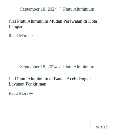
dengan
September 18, 2024
Pintu Aluminium
Teknisi
Pemasangan
Professional
Jual Pintu Aluminium Mudah Perawatan di Kota
Langsa
Read More
Jual
Pintu
Aluminium
Mudah
Perawatan
di
September 18, 2024
Pintu Aluminium
Kota
Langsa
Jual Pintu Aluminium di Banda Aceh dengan
Layanan Pengiriman
Read More
Jual
Pintu
Aluminium
di
Banda
Aceh
dengan
NEXT