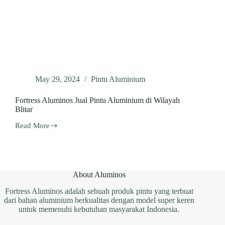
May 29, 2024
Pintu Aluminium
Fortress Aluminos Jual Pintu Aluminium di Wilayah
Blitar
Read More
Fortress
Aluminos
Jual
Pintu
Aluminium
di
About Aluminos
Wilayah
Blitar
Fortress Aluminos adalah sebuah produk pintu yang terbuat
dari bahan aluminium berkualitas dengan model super keren
untuk memenuhi kebutuhan masyarakat Indonesia.