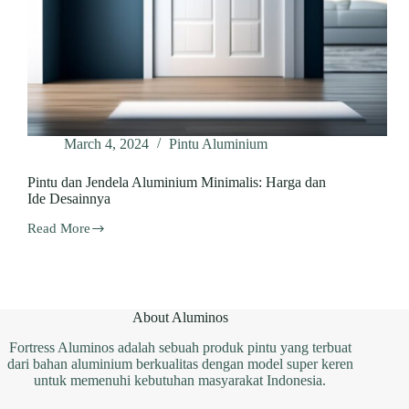
March 4, 2024
Pintu Aluminium
Pintu dan Jendela Aluminium Minimalis: Harga dan
Ide Desainnya
Read More
Pintu
dan
Jendela
Aluminium
Minimalis:
Harga
About Aluminos
dan
Ide
Fortress Aluminos adalah sebuah produk pintu yang terbuat
Desainnya
dari bahan aluminium berkualitas dengan model super keren
untuk memenuhi kebutuhan masyarakat Indonesia.