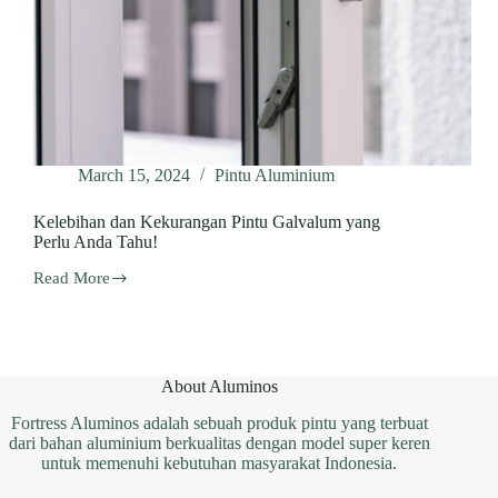
March 15, 2024
Pintu Aluminium
Kelebihan dan Kekurangan Pintu Galvalum yang
Perlu Anda Tahu!
Read More
Kelebihan
dan
Kekurangan
Pintu
Galvalum
yang
About Aluminos
Perlu
Anda
Fortress Aluminos adalah sebuah produk pintu yang terbuat
Tahu!
dari bahan aluminium berkualitas dengan model super keren
untuk memenuhi kebutuhan masyarakat Indonesia.