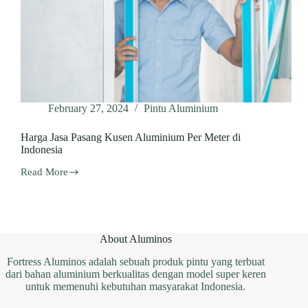
February 27, 2024
Pintu Aluminium
Harga Jasa Pasang Kusen Aluminium Per Meter di
Indonesia
Read More
Harga
Jasa
Pasang
Kusen
Aluminium
Per
About Aluminos
Meter
di
Fortress Aluminos adalah sebuah produk pintu yang terbuat
Indonesia
dari bahan aluminium berkualitas dengan model super keren
untuk memenuhi kebutuhan masyarakat Indonesia.