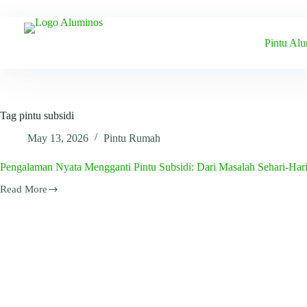
Skip
to
content
Pintu Al
Tag
pintu subsidi
May 13, 2026
Pintu Rumah
Pengalaman Nyata Mengganti Pintu Subsidi: Dari Masalah Sehari-Har
Read More
Pengalaman
Nyata
Mengganti
Pintu
Subsidi:
Dari
Masalah
Sehari-
Hari
hingga