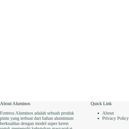
Rumah
Terasa
Lebih
Nyaman
dan
Berkualitas
About Aluminos
Quick Link
Fortress Aluminos adalah sebuah produk
About
pintu yang terbuat dari bahan aluminium
Privacy Policy
berkualitas dengan model super keren
untuk memenuhi kebutuhan masyarakat